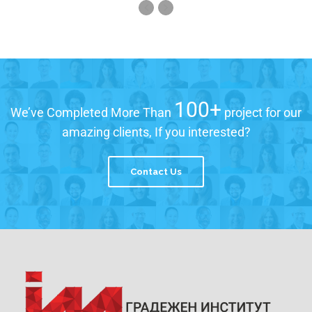
100+
We’ve Completed More Than
project for our
amazing clients, If you interested?
Contact Us