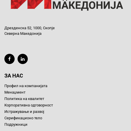
Дрезденска 52, 1000, Скопје
Северна Македонија
ЗА НАС
Профил на компанијата
Менаџмент
Политика на квалитет
Корпоративна одговорност
Истражување и развој
Серификационо тело
Подружници