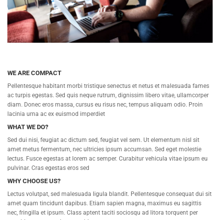
WE ARE COMPACT
Pellentesque habitant morbi tristique senectus et netus et malesuada fames
ac turpis egestas. Sed quis neque rutrum, dignissim libero vitae, ullamcorper
diam. Donec eros massa, cursus eu risus nec, tempus aliquam odio. Proin
lacinia urna ac ex euismod imperdiet
WHAT WE DO?
Sed dui nisi, feugiat ac dictum sed, feugiat vel sem. Ut elementum nisl sit
amet metus fermentum, nec ultricies ipsum accumsan. Sed eget molestie
lectus. Fusce egestas at lorem ac semper. Curabitur vehicula vitae ipsum eu
pulvinar. Cras egestas eros sed
WHY CHOOSE US?
Lectus volutpat, sed malesuada ligula blandit. Pellentesque consequat dui sit
amet quam tincidunt dapibus. Etiam sapien magna, maximus eu sagittis
nec, fringilla et ipsum. Class aptent taciti sociosqu ad litora torquent per