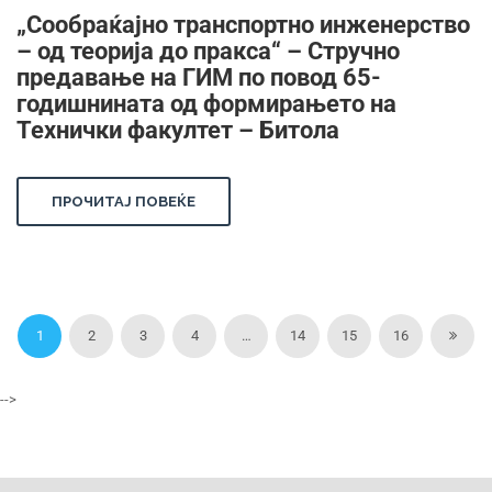
„Сообраќајно транспортно инженерство
– од теорија до пракса“ – Стручно
предавање на ГИМ по повод 65-
годишнината од формирањето на
Технички факултет – Битола
ПРОЧИТАЈ ПОВЕЌЕ
1
2
3
4
…
14
15
16
-->