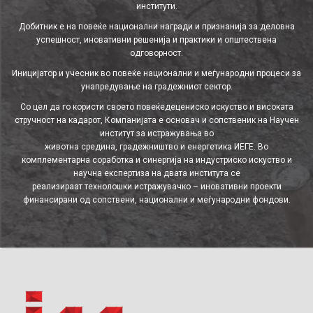
институти.
Добитник е на повеќе национални награди и признанија за деловна
успешност, иновативни решенија и практики и општествена
одговорност.
Иницијатор и учесник во повеќе национални и меѓународни процеси за
унапредување на градежниот сектор.
Со цел да го користи своето повеќедецениско искуство и високата
стручност на кадарот, Компанијата е основач и сопственик на Научен
институт за истражувања во
животна средина, градежништво и енергетика ИЕГЕ. Во
комплементарна соработка и синергија на индустриско искуство и
научна експертиза на двата института се
реализираат технолошки истражувачко – иновативни проекти
финансирани од сопствени, национални и меѓународни фондови.