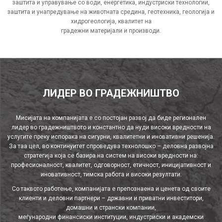
заштита и управување со води, енергетика, индустриски технологии,
заштита и унапредување на животната средина, геотехника, геологија и
хидрогеологија, квалитет на
градежни материјали и производи.
ЛИДЕР ВО ГРАДЕЖНИШТВО
Мисијата на компанијата е со постојан развој да биде регионален
лидер во градежништвото и константно да нуди високи вредности на
услугите преку испорака на сигурни, квалитетни и иновативни решенија.
За таа цел, во континуитет спроведува технолошко – деловна развојна
стратегија која се базира на систем на високи вредности на:
професионалност, квалитет, одговорност, етичност, иницијативност и
иновативност, тимска работа и високи резултати.
Со таквото работење, компанијата е препознаена и ценета од своите
клиенти и деловни партнери – државни и приватни инвеститори,
домашни и странски компании,
меѓународни финансиски институции, индустриски и академски