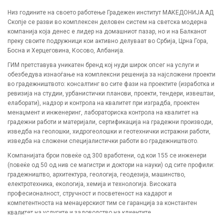
Низ годините на своето работење Градежен институт МАКЕДОНИЈА АД
Скопје се разви во комплексен деловен систем на светска модерна
компанија која денес е лидер на домашниот пазар, но и на Балканот
преку своите подружници кои активно делуваат во Србија, Црна Гора,
Босна и Херцеговина, Косово, Албанија.
ГИМ претставува уникатен бренд кој нуди широк опсег на услуги и
обезбедува изнаоѓање на комплексни решенија за најсложени проекти
во градежништвото: консалтинг во сите фази на проектите (изработка и
ревизија на студии, урбанистички планови, проекти, тендери, извештаи,
елаборати), надзор и контрола на квалитет при изградба, проектен
менаџмент и инженеринг, лабораториска контрола на квалитет на
градежни работи и материјали, сертификација на градежни производи,
изведба на геолошки, хидрогеолошки и геотехнички истражни работи,
изведба на сложени специјалистички работи во градежништвото.
Компанијата брои повеќе од 300 вработени, од кои 155 се инженери
(повеќе од 50 од нив се магистри и доктори на науки) од сите профили:
градежништво, архитектура, геологија, геодезија, машинство,
електротехника, екологија, хемија и технологија. Високата
професионалност, стручност и посветеност на кадарот и
компетентноста на менаџерскиот тим се гаранција за константен
квалитет на услугите и задоволство на клиентите.