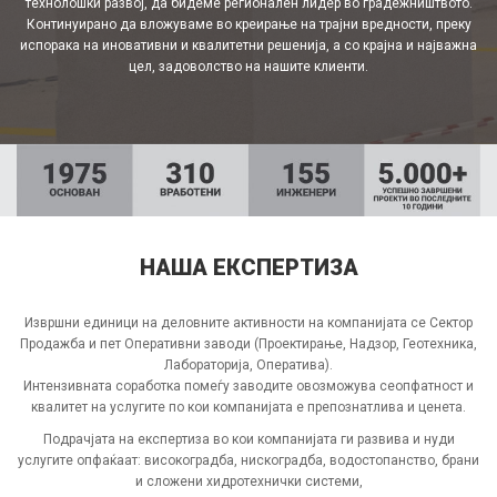
технолошки развој, да бидеме регионален лидер во градежништвото.
Континуирано да вложуваме во креирање на трајни вредности, преку
испорака на иновативни и квалитетни решенија, а со крајна и најважна
цел, задоволство на нашите клиенти.
НАША ЕКСПЕРТИЗА
Извршни единици на деловните активности на компанијата се Сектор
Продажба и пет Оперативни заводи (Проектирање, Надзор, Геотехника,
Лабораторија, Оператива).
Интензивната соработка помеѓу заводите овозможува сеопфатност и
квалитет на услугите по кои компанијата е препознатлива и ценета.
Подрачјата на експертиза во кои компанијата ги развива и нуди
услугите опфаќаат: високоградба, нискоградба, водостопанство, брани
и сложени хидротехнички системи,