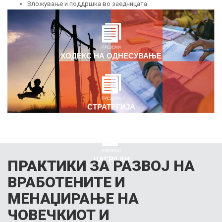
Вложување и поддршка во заедницата
ПРЕЗЕМИ
КОДЕКС НА ОДНЕСУВАЊЕ
ПРЕЗЕМИ
СТРАТЕГИЈА
ПРЕЗЕМИ
НАГРАДИ
ПРАКТИКИ ЗА РАЗВОЈ НА
ВРАБОТЕНИТЕ И
МЕНАЏИРАЊЕ НА
ЧОВЕЧКИОТ И