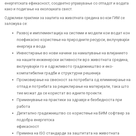
енергетската ефикасност, соодветно управување со отпадот и водата
како и подигање на еколошката свест.
Одржливи практики за заштита на животната средина во кои ГИМ се
заложува се:
Развој и имплементација на системи и модели кои водат кон
поефикасно користење на природните ресурси, вклучувајќи
енергија и вода
Инвестирање во нови начини за намалување на влијанието
на нашите инженерски активности врз животната средина,
вклучувајќи го и одржливото градежништво и еко-
компатибилни градби и структурни решенија
Промовирање на свесност за потребата од елиминирање на
отпад и потребата за рециклирање на материјали, така што
тие можат да се користат во идните проекти.
Применување на практики за здравје и безбедноста при
работа
Дигитално градежништво со користење на БИМ софтвер за
подобра енергетска
ефикасност
Примена на ISO стандарди за заштитата на животната