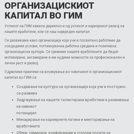
ОРГАНИЗАЦИСКИОТ
КАПИТАЛ ВО ГИМ
Успехот на ГИМ зависи директно и од успехот и кариерниот развој на
нашите вработени, кои се наш највреден капитал.
Се развиваме како организација која учи и посветено работиме да
создадеме услови, поттикнувачка работна средина и позитивна
организациска култура. Се грижиме нашите вработените да бидат
мотивирани, ангажирани и им нудиме можности за професионален и
личен раст и развој.
Одржливи практики на вложување во човечкиот и организацискиот
капитал во ГИМ се:
Создавање на култура на организација која учи и постојано
се развива
Задржување на нашите талентирани вработени и развивање
на нивниот
потенцијал
Менаџирање на кариерните патеки и менторирање на
вработените
Обуки, семинари, конференции и стручни посети за