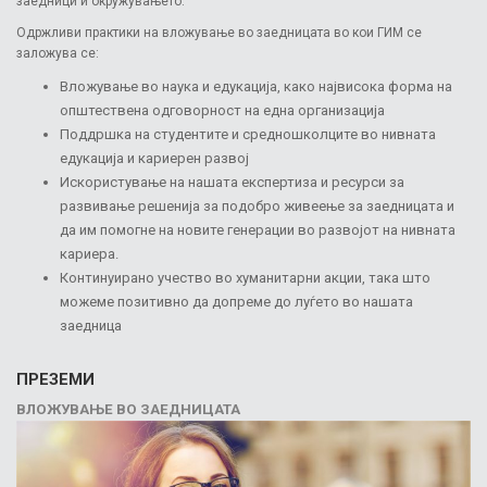
заедници и окружувањето.
Одржливи практики на вложување во заедницата во кои ГИМ се
заложува се:
Вложување во наука и едукација, како највисока форма на
општествена одговорност на една организација
Поддршка на студентите и средношколците во нивната
едукација и кариерен развој
Искористување на нашата експертиза и ресурси за
развивање решенија за подобро живеење за заедницата и
да им помогне на новите генерации во развојот на нивната
кариера.
Континуирано учество во хуманитарни акции, така што
можеме позитивно да допреме до луѓето во нашата
заедница
ПРЕЗЕМИ
ВЛОЖУВАЊЕ ВО ЗАЕДНИЦАТА