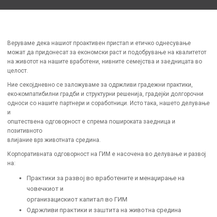
Веруваме дека нашиот проактивен пристап и етичко однесување
можат да придонесат за економски раст и подобрување на квалитетот
на животот на нашите вработени, нивните семејства и заедницата во
целост.
Ние секојдневно се заложуваме за одржливи градежни практики,
еко-компатибилни градби и структурни решенија, градејќи долгорочни
односи со нашите партнери и соработници. Исто така, нашето делување
и
општествена одговорност е спрема пошироката заедница и
позитивното
влијание врз животната средина.
Корпоративната одговорност на ГИМ е насочена во делување и развој
на:
Практики за развој во вработените и менаџирање на
човечкиот и
организацискиот капитал во ГИМ
Одржливи практики и заштита на животна средина