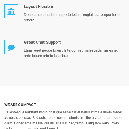
Layout Flexible
Donec malesuada urna porta tellus feugiat, ac tempor tortor
ornare
Great Chat Support
Etiam eget neque lorem. Interdum et malesuada fames ac
ante ipsum primis faucibus
WE ARE COMPACT
Pellentesque habitant morbi tristique senectus et netus et malesuada fames
ac turpis egestas. Sed quis neque rutrum, dignissim libero vitae, ullamcorper
diam. Donec eros massa, cursus eu risus nec, tempus aliquam odio. Proin
lacinia urna ac ex euismod imperdiet