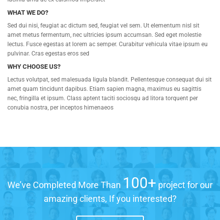
WHAT WE DO?
Sed dui nisi, feugiat ac dictum sed, feugiat vel sem. Ut elementum nisl sit
amet metus fermentum, nec ultricies ipsum accumsan. Sed eget molestie
lectus. Fusce egestas at lorem ac semper. Curabitur vehicula vitae ipsum eu
pulvinar. Cras egestas eros sed
WHY CHOOSE US?
Lectus volutpat, sed malesuada ligula blandit. Pellentesque consequat dui sit
amet quam tincidunt dapibus. Etiam sapien magna, maximus eu sagittis
nec, fringilla et ipsum. Class aptent taciti sociosqu ad litora torquent per
conubia nostra, per inceptos himenaeos
100+
We’ve Completed More Than
project for our
amazing clients, If you interested?