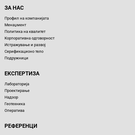
ЗА НАС
Профил на компанијата
Менаџмент
Политика на квалитет
Корпоративна одговорност
Истражување и развој
Серификационо тело
Подружници
ЕКСПЕРТИЗА
Лабораторија
Проектирање
Надзор
Геотехника
Оператива
РЕФЕРЕНЦИ