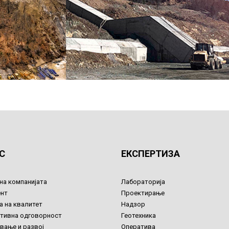
С
ЕКСПЕРТИЗА
на компанијата
Лабораторија
нт
Проектирање
а на квалитет
Надзор
тивна одговорност
Геотехника
вање и развој
Оператива