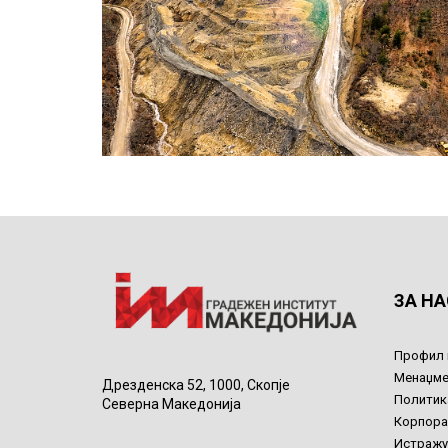
ЗА НА
Профил 
Менаџме
Дрезденска 52, 1000, Скопје
Политик
Северна Македонија
Корпора
Истражу