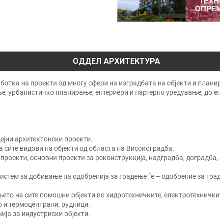
ТЕХН
ОПРЕ
ОДДЕЛ АРХИТЕКТУРА
ботка на проекти од многу сфери на изградбата на објекти и плани
е, урбанистичко планирање, ентериери и партерно уредување, до е
дејни архитектонски проекти.
а сите видови на објекти од областа на Високоградба.
роекти, основни проекти за реконструкција, надградба, доградба, с
истем за добивање на одобренија за градење “е – одобрение за гр
ето на сите помошни објекти во хидротехничките, електротехничкит
о и термоцентрали, рудници.
ија за индустриски објекти.