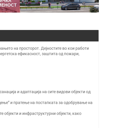
ИЧКА
МЕНОСТ
рањето на просторот. Дејностите во кои работи
нергетска ефикасност, заштита од пожари,
анација и адаптација на сите видови објекти од
адење” и пратење на постапката за одобрување на
е објекти и инфраструктурни објекти, како