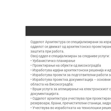
Одделот Архитектура се специјализирани за изра
одделот се движат од архитектонско проектирањ
заштита при работа.
Овој оддел е специјализиран за следниве услуги:
• Урбанистичко планирање
• Проектирање на објекти од високоградба
• Изработува идејни архитектонски решенија и и
• Изработува проекти за подготвителни работи з
• Изработува проектна документација – основни п
областа на Високоградба:
• Врши услуга за аплицирање на електронскиот с
документацијата.
• Одделот архитектура учествува при проектирањ
резервоари, брани, пречистителни станици, хидр
• Учествува во изработката на технолошки решен