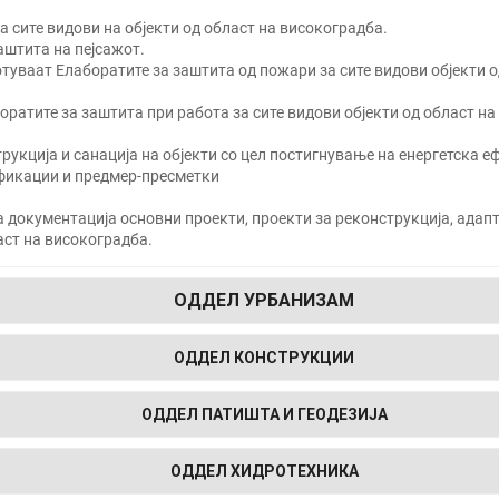
а сите видови на објекти од област на високоградба.
аштита на пејсажот.
ботуваат Елаборатите за заштита од пожари за сите видови објекти
боратите за заштита при работа за сите видови објекти од област н
рукција и санација на објекти со цел постигнување на енергетска е
ификации и предмер-пресметки
а документација основни проекти, проекти за реконструкција, адапт
ласт на високоградба.
ОДДЕЛ УРБАНИЗАМ
ОДДЕЛ КОНСТРУКЦИИ
ОДДЕЛ ПАТИШТА И ГЕОДЕЗИЈА
ОДДЕЛ ХИДРОТЕХНИКА