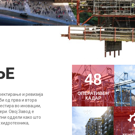
ЊЕ
48
ОПЕРАТИВЕН
оектирање и ревизија
КАДАР
би од прва и втора
вестира во иновации,
ери. Овој Завод е
лни оддели како што
 хидротехника,
ПРЕ