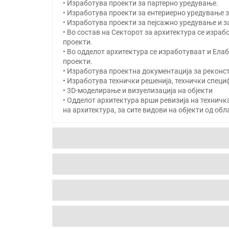
• Изработува проекти за партерно уредување.
• Изработува проекти за ентериерно уредување з
• Изработува проекти за пејсажно уредување и з
• Во состав на Секторот за архитектура се изра
проекти.
• Во одделот архитектура се изработуваат и Ела
проекти.
• Изработува проектна документација за реконст
• Изработува технички решенија, технички спец
• 3D-моделирање и визуелизација на објекти
• Одделот архитектура врши ревизија на техничк
на архитектура, за сите видови на објекти од об