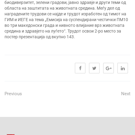
биодиверзитет, зелени градови, јавно здравје и други теми од
областа на заштитата на животната средина. Меѓу дел од
наградените трудови се најде и трудот изработен од тимот на
ГИМ и ИЕГЕ на тема „Емисија на суспендирани честички ПМ10
во три македонски града и нивното влијание врз животната
средина и здравјето на луѓето“. Трудот освои 2-ро место за
постер презентација од вкупно 143.
Previous
Next