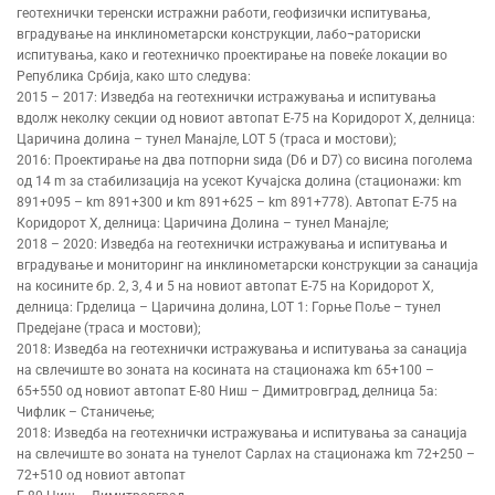
геотехнички теренски истражни работи, геофизички испитувања,
вградување на инклинометарски конструкции, лабо¬раториски
испитувања, како и геотехничко проектирање на повеќе локации во
Република Србија, како што следува:
2015 – 2017: Изведба на геотехнички истражувања и испитувања
вдолж неколку секции од новиот автопат Е-75 на Коридорот X, делница:
Царичина долина – тунел Манајле, LOT 5 (траса и мостови);
2016: Проектирање на два потпорни ѕида (D6 и D7) со висина поголема
од 14 m за стабилизација на усекот Кучајска долина (стационажи: km
891+095 – km 891+300 и km 891+625 – km 891+778). Автопат Е-75 на
Коридорот X, делница: Царичина Долина – тунел Манајле;
2018 – 2020: Изведба на геотехнички истражувања и испитувања и
вградување и мониторинг на инклинометарски конструкции за санација
на косините бр. 2, 3, 4 и 5 на новиот автопат Е-75 на Коридорот X,
делница: Грделица – Царичина долина, LOT 1: Горње Поље – тунел
Предејане (траса и мостови);
2018: Изведба на геотехнички истражувања и испитувања за санација
на свлечиште во зоната на косината на стационажа km 65+100 –
65+550 од новиот автопат Е-80 Ниш – Димитровград, делница 5а:
Чифлик – Станичење;
2018: Изведба на геотехнички истражувања и испитувања за санација
на свлечиште во зоната на тунелот Сарлах на стационажа km 72+250 –
72+510 од новиот автопат