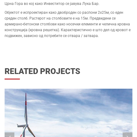
Црна Гора во кој како Инвеститор се јавува Лука Бар.
Објектот е испроектиран како двоброден со распони 2х25м, со еден
среден столб. Растерот на столбовите е на 15м. Предвидени се
армирано-бетонски столбови како носечки елементи и челична кровна
конструкција (кровна решетка). Карактеристично е што дел од кровот е
подвижен, зависно од потребите се отвара / затвара.
RELATED PROJECTS