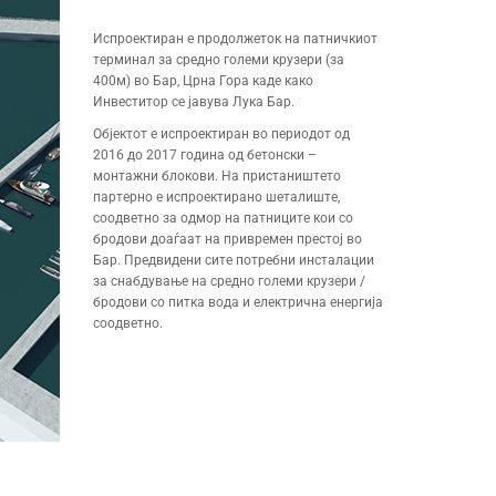
Испроектиран е продолжеток на патничкиот
терминал за средно големи крузери (за
400м) во Бар, Црна Гора каде како
Инвеститор се јавува Лука Бар.
Објектот е испроектиран во периодот од
2016 до 2017 година од бетонски –
монтажни блокови. На пристаништето
партерно е испроектирано шеталиште,
соодветно за одмор на патниците кои со
бродови доаѓаат на привремен престој во
Бар. Предвидени сите потребни инсталации
за снабдување на средно големи крузери /
бродови со питка вода и електрична енергија
соодветно.