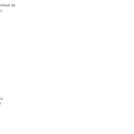
ачење за
от
на
f