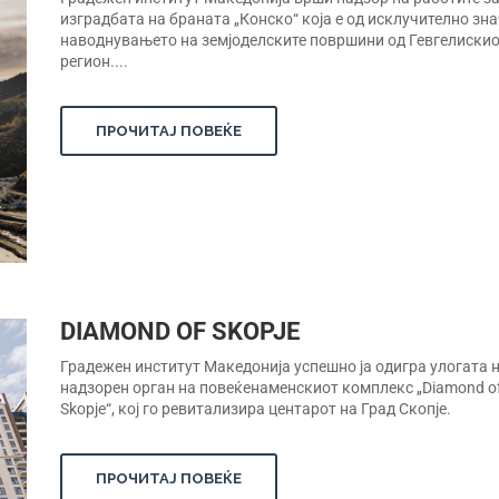
изградбата на браната „Конско“ која е од исклучително зн
наводнувањето на земјоделските површини од Гевгелиски
регион....
ПРОЧИТАЈ ПОВЕЌЕ
DIAMOND OF SKOPJE
Градежен институт Македонија успешно ја одигра улогата 
надзорен орган на повеќенаменскиот комплекс „Diamond o
Skopje“, кој го ревитализира центарот на Град Скопје.
ПРОЧИТАЈ ПОВЕЌЕ