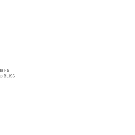
ла на
р BLISS