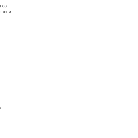
а со
зрасни
у