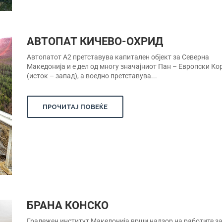
АВТОПАТ КИЧЕВО-ОХРИД
Автопатот А2 претставува капитален објект за Северна
Македонија и е дел од многу значајниот Пан – Европски Ко
(исток – запад), а воедно претставува...
ПРОЧИТАЈ ПОВЕЌЕ
БРАНА КОНСКО
Градежен институт Македонија врши надзор на работите з