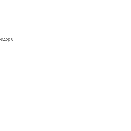
ридор 8
а