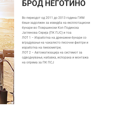
БРОД НЕГОТИНО
Во периодот од 2011 до 2013 година ГИМ
беше задолжен за изведба на експлотациони
бунари во Површински Коп Подинска
Јагленова Серија (ПК ПЈС) и тоа:
ЛОТ 1 – Изработка на дренажни бунари со
вградување на чакалесто песочни филтри и
изработка на пиезометри;
ЛОТ 2 – Автоматизација на системот за
одводнување, набавка, испорака и монтажа
на опрема за ПК ПСЈ