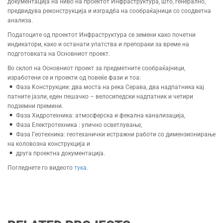
документација на ниво на проектот Инфраструктура, што, генерално,
предвидува реконструкција и изградба на сообраќајници со соодветна
анализа.
Податоците од проектот Инфраструктура се земени како почетни
индикатори, како и останати упатства и препораки за време на
подготовката на Основниот проект.
Во склоп на Основниот проект за предметните сообраќајници,
изработени се и проекти од повеќе фази и тоа:
Фаза Kонструкции: два моста на река Серава, два надпатника кај
патните јазли, еден пешачко – велосипедски надпатник и четири
подземни премини.
Фаза Хидротехника: атмосферска и фекална канализација,
Фаза Електротехника : улично осветлување,
Фаза Геотехника: геотеханички истражни работи со димензионирање
на коловозна конструкција и
друга проектна документација.
Погледнете го видеото
тука
.