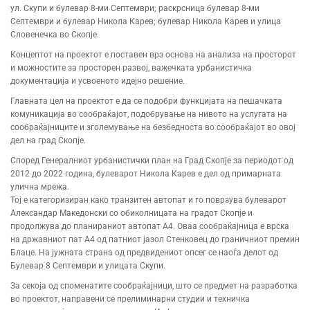
ул. Скупи и булевар 8-ми Септември; раскрсница булевар 8-ми
Септември и булевар Никола Карев; булевар Никола Карев и улица
Словенечка во Скопје.
Концептот на проектот e поставен врз основа на анализа на просторот
и можностите за просторен развој, важечката урбанистичка
документација и усвоеното идејно решение.
Главната цел на проектот е да се подобри функцијата на пешачката
комуникација во сообраќајот, подобрување на нивото на услугата на
сообраќајниците и зголемување на безбедноста во сообраќајот во овој
дел на град Скопје.
Според Генералниот урбанистички план на Град Скопје за периодот од
2012 до 2022 година, булеварот Никола Карев е дел од примарната
улична мрежа.
Тој е категоризиран како транзитен автопат и го поврзува булеварот
Александар Македонски со обиколницата на градот Скопје и
продолжува до планираниот автопат А4. Оваа сообраќајница е врска
на државниот пат А4 од патниот јазол Стенковец до граничниот премин
Блаце. На јужната страна од предвидениот опсег се наоѓа делот од
Булевар 8 Септември и улицата Скупи.
За секоја од споменатите сообраќајници, што се предмет на разработка
во проектот, направени се прелиминарни студии и техничка