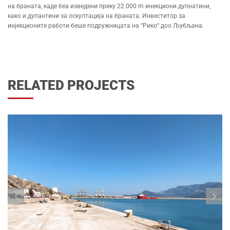
на браната, каде беа изведени преку 22.000 m инекциони дупнатини,
како и дупантини за оскултација на браната. Инвеститор за
инјекционите работи беше подружницата на “Рико“ доо Љубљана.
RELATED PROJECTS