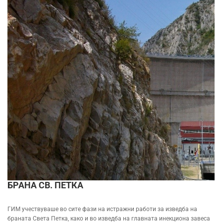
БРАНА СВ. ПЕТКА
ГИМ учествуваше во сите фази на истражни работи за изведба на
браната Света Петка, како и во изведба на главната инекциона завеса