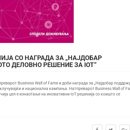
ИЈА СО НАГРАДА ЗА „НАЈДОБАР
О ДЕЛОВНО РЕШЕНИЕ ЗА IOT”
еварот Business Wall of Fame и доби награда за „Најдобар поддрж
вклучувајќи и национална кампања. Натпреварот Business Wall of F
ија цел е изнаоѓање на иновативни IoT решенија со коишто се