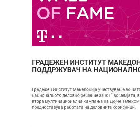
ГРАДЕЖЕН ИНСТИТУТ МАКЕДОН
ПОДДРЖУВАЧ НА НАЦИОНАЛНОТ
Градежен Институт Македонија учествуваше во натпр
националното деловно решение за IoT” во Земјата, 
втора мултинационална кампања на Дојче Телеком ч
поедноставува работата на деловните корисници.