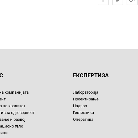
С
ЕКСПЕРТИЗА
на компанијата
Лабораторија
ент
Проектирање
 на квалитет
Надзор
тивна одговорност
Геотехника
ање и развој
Оператива
ационо тело
ници