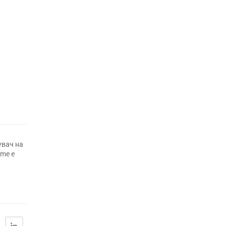
увач на
ame е