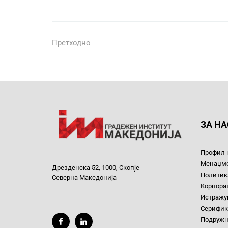
Претходно
ЗА НА
Профил 
Менаџм
Дрезденска 52, 1000, Скопје
Политика
Северна Македонија
Корпора
Истражув
Серифик
Подруж