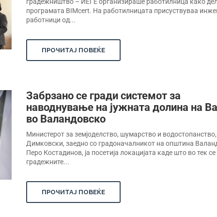
градежништво – ИЕГЕ организираше работилница како дел
програмата BIMcert. На работилницата присуствуваа инже
работници од...
ПРОЧИТАЈ ПОВЕЌЕ
Забрзано се гради системот за
наводнување на јужната долина на В
во Валандовско
Министерот за земјоделство, шумарство и водостопанство,
Димковски, заедно со градоначалникот на општина Валан
Перо Костадинов, ја посетија локацијата каде што во тек се
градежните...
ПРОЧИТАЈ ПОВЕЌЕ