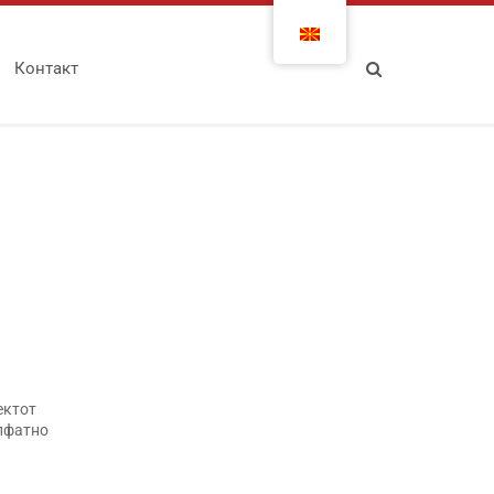
Контакт
ектот
опфатно