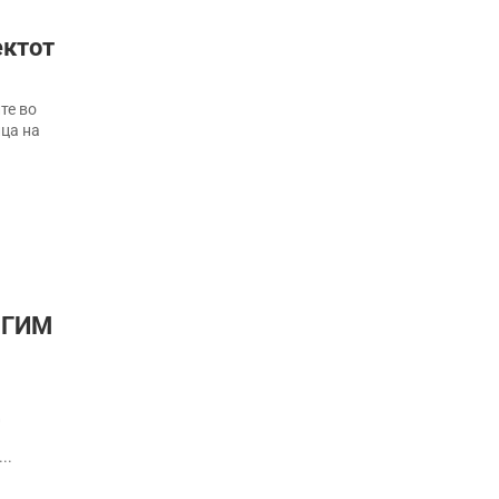
ектот
те во
ица на
а ГИМ
..