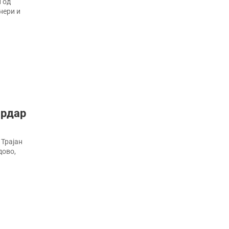
 од
нери и
ардар
 Трајан
дово,