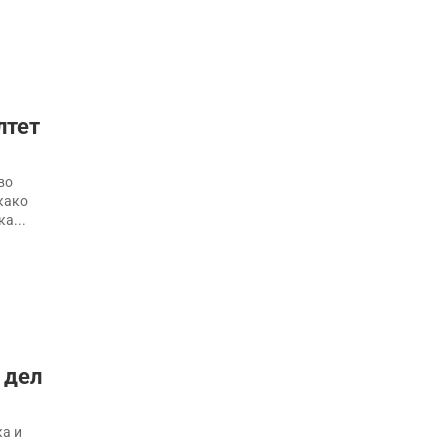
лтет
во
 како
а...
 дел
ка и