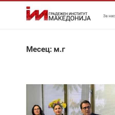
За нас
Месец:
м.г