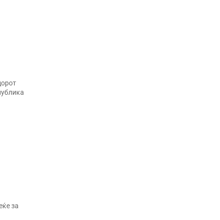
дорот
публика
еќе за