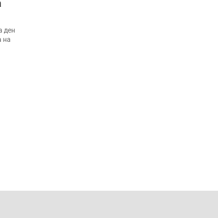
а
а ден
а на