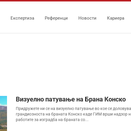
Експертиза
Референци
Новости
Кариера
Визуелно патување на Брана Конско
Придружете ни се на визуелно патување во кое се доловув
грандиозноста на браната Конско каде ГИМ врши надзор н
работите за изградба на браната со...