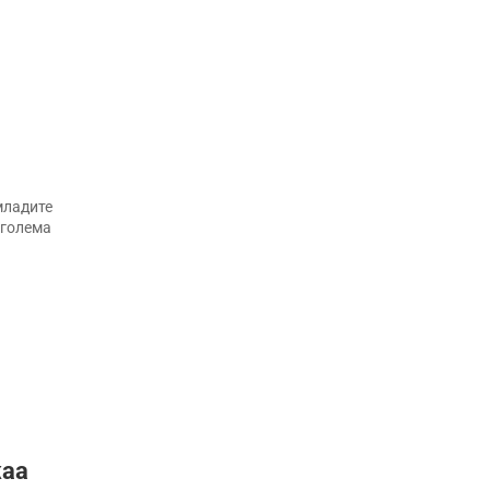
младите
 голема
жаа