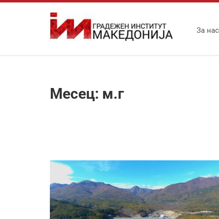
За нас
Месец:
м.г