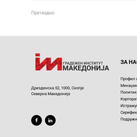
Претходно
ЗА НА
Профил 
Менаџм
Дрезденска 52, 1000, Скопје
Политика
Северна Македонија
Корпора
Истражув
Серифик
Подруж