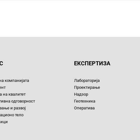
С
ЕКСПЕРТИЗА
на компанијата
Лабораторија
ент
Проектирање
 на квалитет
Надзор
тивна одговорност
Геотехника
ање и развој
Оператива
ационо тело
ници