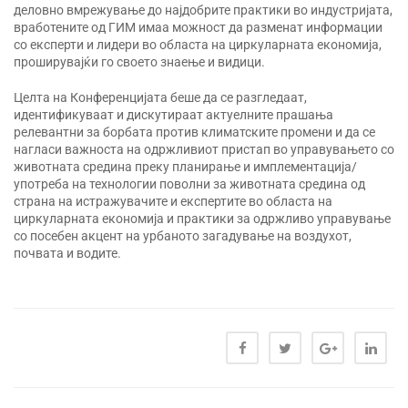
деловно вмрежување до најдобрите практики во индустријата,
вработените од ГИМ имаа можност да разменат информации
со експерти и лидери во областа на циркуларната економија,
проширувајќи го своето знаење и видици.
Целта на Конференцијата беше да се разгледаат,
идентификуваат и дискутираат актуелните прашања
релевантни за борбата против климатските промени и да се
нагласи важноста на одржливиот пристап во управувањето со
животната средина преку планирање и имплементација/
употреба на технологии поволни за животната средина од
страна на истражувачите и експертите во областа на
циркуларната економија и практики за одржливо управување
со посебен акцент на урбаното загадување на воздухот,
почвата и водите.