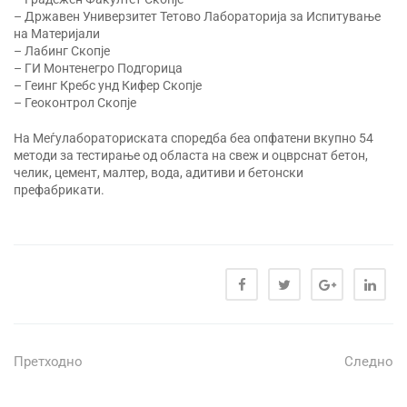
– Државен Универзитет Тетово Лабораторија за Испитување
на Материјали
– Лабинг Скопје
– ГИ Монтенегро Подгорица
– Геинг Кребс унд Кифер Скопје
– Геоконтрол Скопје
На Меѓулабораториската споредба беа опфатени вкупно 54
методи за тестирање од областа на свеж и оцврснат бетон,
челик, цемент, малтер, вода, адитиви и бетонски
префабрикати.
Претходно
Следно