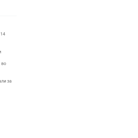
 14
и
 во
али за