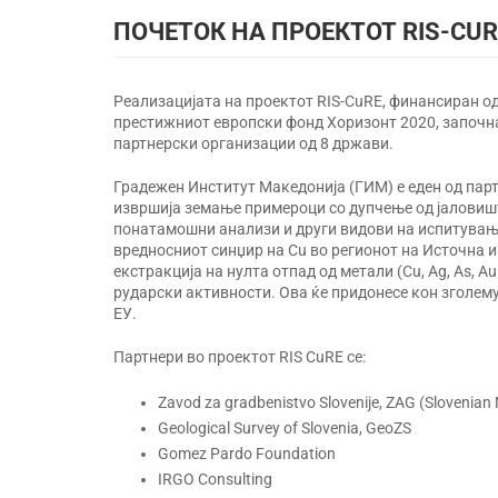
ПОЧЕТОК НА ПРОЕКТОТ RIS-CUR
Реализацијата на проектот RIS-CuRE, финансиран од 
престижниот европски фонд Хоризонт 2020, започна 
партнерски организации од 8 држави.
Градежен Институт Македонија (ГИМ) е еден од партн
извршија земање примероци со дупчење од јаловиште
понатамошни анализи и други видови на испитувања
вредносниот синџир на Cu во регионот на Источна и
екстракција на нулта отпад од метали (Cu, Ag, As, A
рударски активности. Ова ќе придонесе кон зголему
ЕУ.
Партнери во проектот RIS CuRE се:
Zavod za gradbenistvo Slovenije, ZAG (Slovenian N
Geological Survey of Slovenia, GeoZS
Gomez Pardo Foundation
IRGO Consulting