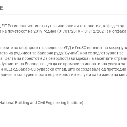
E
EIT-Регионалниот институт за иновации и технологија, кој е дел од
на почетокот на 2019 година (01/01/2019 – 31/12/2021 ) и опфаќа
ерите во овој проект и заедно со УГД и ГеоЗС во текот на месец јун
то на рудникот за бакарна руда “Бучим”, кои се подготвуваат за
. Целта на проектот е да се воспостави мрежа на засегнати страни
 Југоисточна Европа, со цел да се промовира иновативна услуга за
u и REE) од бакар-Cu рударски отпад, што се создавале од претходни
вање на конкурентноста во регионот и ќе служи како извор на мет
ational Building and Civil Engineering Institute)