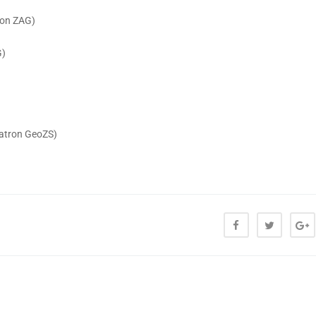
ron ZAG)
G)
(Patron GeoZS)