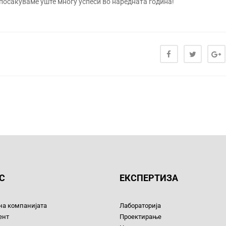
осакуваме уште многу успеси во наредната година!
С
ЕКСПЕРТИЗА
на компанијата
Лабораторија
ент
Проектирање