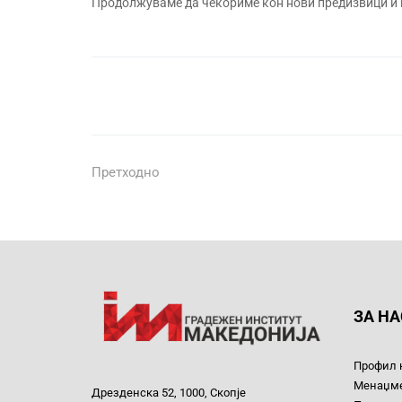
Продолжуваме да чекориме кон нови предизвици и п
Претходно
ЗА НА
Профил 
Менаџм
Дрезденска 52, 1000, Скопје