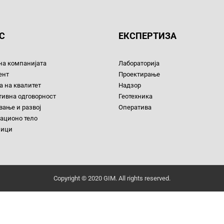
С
ЕКСПЕРТИЗА
на компанијата
Лабораторија
ент
Проектирање
 на квалитет
Надзор
тивна одговорност
Геотехника
ање и развој
Оператива
ационо тело
ници
Copyright © 2020 GIM. All rights reserved.