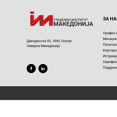
ЗА НА
Профил 
Менаџм
Дрезденска 52, 1000, Скопје
Политика
Северна Македонија
Корпора
Истражув
Серифик
Подруж