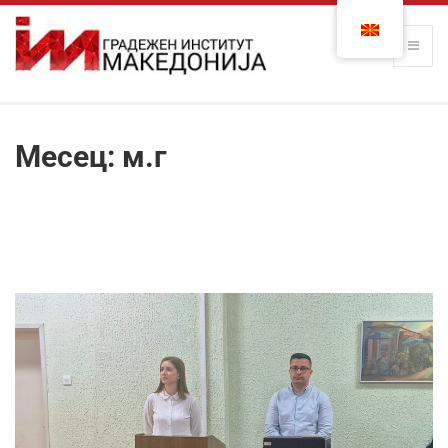
Месец:
м.г