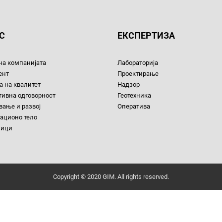
С
ЕКСПЕРТИЗА
на компанијата
Лабораторија
ент
Проектирање
 на квалитет
Надзор
тивна одговорност
Геотехника
ање и развој
Оператива
ационо тело
ници
Copyright © 2020 GIM. All rights reserved.