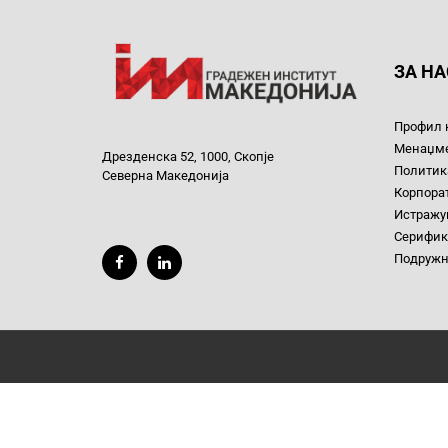
ЗА НА
Профил 
Менаџм
Дрезденска 52, 1000, Скопје
Политика
Северна Македонија
Корпора
Истражув
Серифик
Подруж