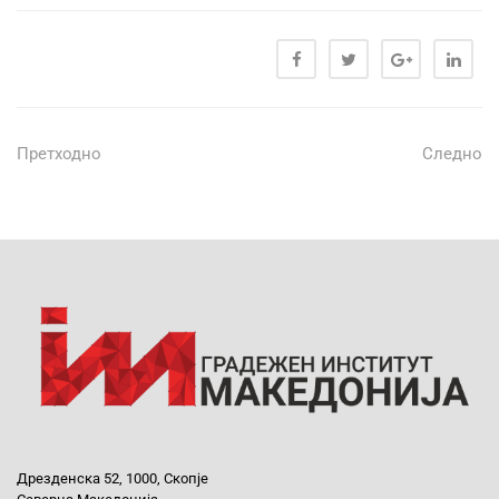
Претходно
Следно
Дрезденска 52, 1000, Скопје