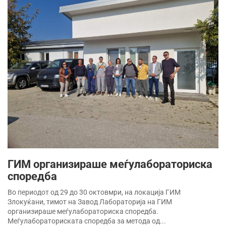
ГИМ oрганизираше меѓулабораториска
споредба
Во периодот од 29 до 30 октовмри, на локација ГИМ
Злокуќани, тимот на Завод Лабораторија на ГИМ
oрганизираше меѓулабораториска споредба.
Меѓулабораториската споредба за метода од...