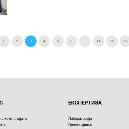
1
2
3
4
5
6
…
14
15
16
С
ЕКСПЕРТИЗА
на компанијата
Лабораторија
ент
Проектирање