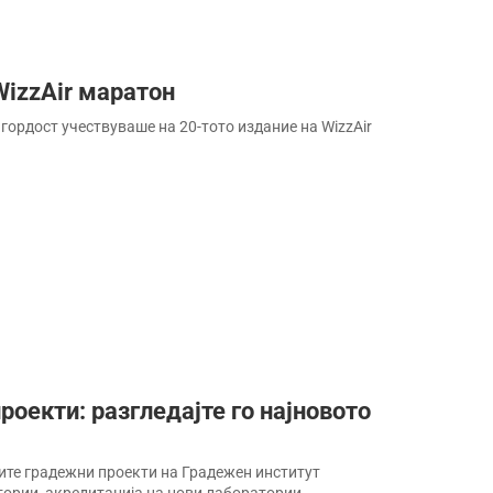
WizzAir маратон
гордост учествуваше на 20-тото издание на WizzAir
роекти: разгледајте го најновото
ите градежни проекти на Градежен институт