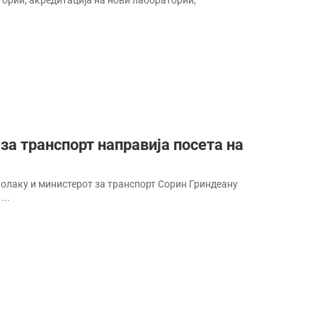
ории, акредитација на нови лаборатории,
за транспорт направија посета на
Чолаку и министерот за транспорт Сорин Гриндеану
...