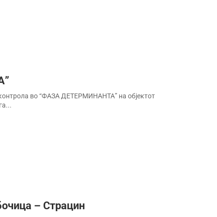
А”
 контрола во “ФАЗА ДЕТЕРМИНАНТА” на објектот
а...
бочица – Страцин