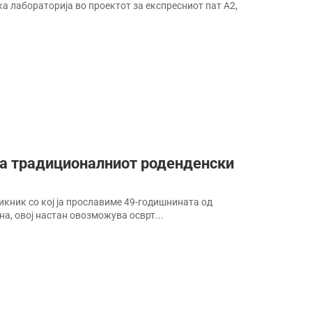
ка лабораторија во проектот за експресниот пат А2,
на традиционалниот роденденски
кник со кој ја прославиме 49-годишнината од
а, овој настан овозможува осврт...