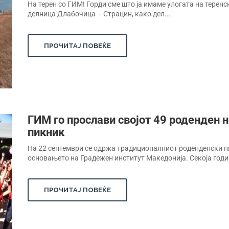
На терен со ГИМ! Горди сме што ја имаме улогата на теренс
делница Длабочица – Страцин, како дел...
ПРОЧИТАЈ ПОВЕЌЕ
ГИМ го прослави својот 49 роденден 
пикник
На 22 септември се одржа традиционалниот роденденски пи
основањето на Градежен институт Македонија. Секоја годин
ПРОЧИТАЈ ПОВЕЌЕ