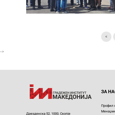
-->
ЗА НА
Профил 
Менаџм
Дрезденска 52, 1000, Скопје