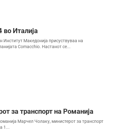
 во Италија
ен Институт Македонија присуствуваа на
нијата Comacchio. Настанот се...
рот за транспорт на Романија
Романија Марчел Чолаку, министерот за транспорт
 1...