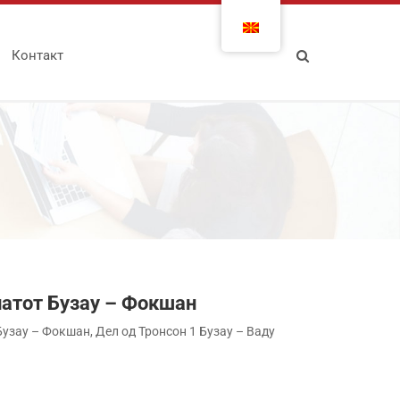
Контакт
патот Бузау – Фокшан
узау – Фокшан, Дел од Тронсон 1 Бузау – Ваду