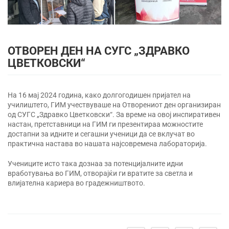
ОТВОРЕН ДЕН НА СУГС „ЗДРАВКО
ЦВЕТКОВСКИ“
На 16 мај 2024 година, како долгогодишен пријател на
училиштето, ГИМ учествуваше на Отворениот ден организиран
од СУГС „Здравко Цветковски“. За време на овој инспиративен
настан, претставници на ГИМ ги презентираа можностите
достапни за идните и сегашни ученици да се вклучат во
практична настава во нашата најсовремена лабораторија.
Учениците исто така дознаа за потенцијалните идни
вработувања во ГИМ, отворајќи ги вратите за светла и
влијателна кариера во градежништвото.