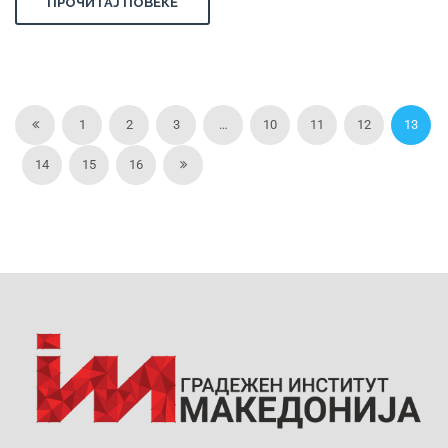
ПРОЧИТАЈ ПОВЕЌЕ
1
2
3
…
10
11
12
13
14
15
16