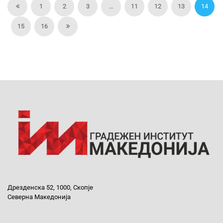
1
2
3
…
11
12
13
14
15
16
Дрезденска 52, 1000, Скопје
Северна Македонија