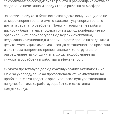
се соочуваат во секојдневната работа и разменија искуства за
создавање позитивна и продуктивна работна атмосфера.
За време на обуката беше истакнато дека комуникацијата не
се мери според тоа што сме го кажале, туку според тоа што
другата страна го разбрала. Преку интерактивни вежби и
дискусии беше нагласено дека голем дел од конфликтите во
организациите произлегуваат од нејасни очекувања,
недоволна комуникација и различно разбирање на задачите и
целите. Учесниците имаа можност да се запознаат со пристапи
и алатки за навремено препознавање и конструктивно
разрешување на конфликтите, со цел подобрување на
тимската соработка и работната ефективност.
Обуката претставува дел од континуираните активности на
ГИМ за унапредување на професионалните компетенции на
вработените и за градење организациска култура заснована
на доверба, тимска работа, соработка и ефективна
комуникација.