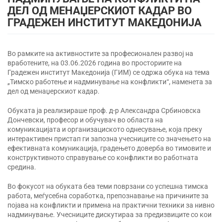
ДЕЛ ОД МЕНАЏЕРСКИОТ КАДАР ВО
ГРАДЕЖЕН ИНСТИТУТ МАКЕДОНИЈА
Во рамките на активностите за професионален развој на
вработените, на 03.06.2026 година во просториите на
Градежен институт Македонија (ГИМ) се одржа обука на тема
„Тимско работење и надминување на конфликти“, наменета за
дел од менаџерскиот кадар.
Обуката ја реализираше проф. д-р Александра Србиновска
Дончевски, професор и обучувач во областа на
комуникацијата и организациското однесување, која преку
интерактивен пристап ги запозна учесниците со значењето на
ефективната комуникација, градењето доверба во тимовите и
конструктивното справување со конфликти во работната
средина.
Во фокусот на обуката беа теми поврзани со успешна тимска
работа, меѓусебна соработка, препознавање на причините за
појава на конфликти и примена на практични техники за нивно
надминување. Учесниците дискутираа за предизвиците со кои