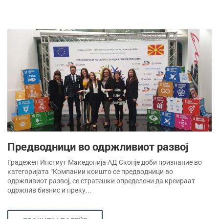
Предводници во одржливиот развој
Градежен Инстиут Македонија АД Скопје доби признание во
категоријата “Компании коишто се предводници во
одржливиот развој, се стратешки определени да креираат
одржлив бизнис и преку...