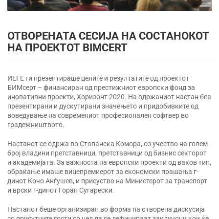
ОТВОРЕНАТА СЕСИЈА НА СОСТАНОКОТ
НА ПРОЕКТОТ BIMCERT
ИЕГЕ ги презентираше целите и резултатите од проектот
БИМсерт – финансиран од престижниот европски фонд за
иновативни проекти, Хоризонт 2020. На одржаниот настан беа
презентирани и дускутирани значењето и придобивките од
воведување на современиот професионален софтвер во
градежништвото.
Настанот се одржа во Стопанска Комора, со учество на голем
број владини претставници, претставници од бизнис секторот
и академијата. За важноста на европски проекти од ваков тип,
обраќање имаше вицепремиерот за економски прашања г-
динот Кочо Анѓушев, и присуство на Министерот за транспорт
и врски г-динот Горан Сугарески.
Настанот беше организиран во форма на отворена дискусија
со присутните гости со цел да се дефинираат заклучоци кои ќе