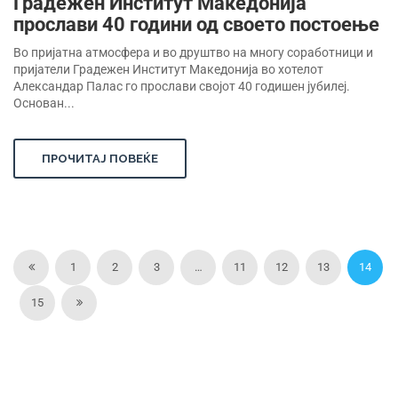
Градежен Институт Македонија
прослави 40 години од своето постоење
Во пријатна атмосфера и во друштво на многу соработници и
пријатели Градежен Институт Македонија во хотелот
Александар Палас го прослави својот 40 годишен јубилеј.
Основан...
ПРОЧИТАЈ ПОВЕЌЕ
1
2
3
…
11
12
13
14
15