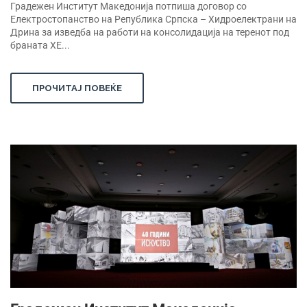
Градежен Институт Македонија потпиша договор со
Електростопанство на Република Српска – Хидроелектрани на
Дрина за изведба на работи на консолидација на теренот под
браната ХЕ...
ПРОЧИТАЈ ПОВЕЌЕ